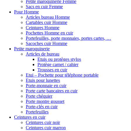
Petite maroquinerie Femme
Sacs en cuir Femme
Pour Homme
Articles bureau Homme
Cartables cuir Homme
Ceintures Homme
Pochettes Homme en cuir
Portefeuilles, porte monnaies, portes cartes, …
Sacoches cuir Homme
Petite maroquinerie
Articles de bureau
Etuis ou protèges stylos
Protège carnet / cahier
Trousses en cuir
Etui – Pochette pour téléphone portable
Etuis pour lunettes
Porte-monnaie en cuir
Porte carte bancaires en cuir
Porte chéquier
Porte montre gousset
Porte-clés en cuir
Portefeuilles
Ceintures en cuir
Ceintures cuir noir
Ceintures cuir marron