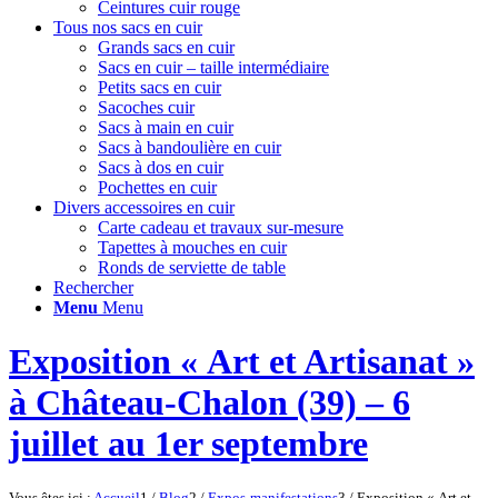
Ceintures cuir rouge
Tous nos sacs en cuir
Grands sacs en cuir
Sacs en cuir – taille intermédiaire
Petits sacs en cuir
Sacoches cuir
Sacs à main en cuir
Sacs à bandoulière en cuir
Sacs à dos en cuir
Pochettes en cuir
Divers accessoires en cuir
Carte cadeau et travaux sur-mesure
Tapettes à mouches en cuir
Ronds de serviette de table
Rechercher
Menu
Menu
Exposition « Art et Artisanat »
à Château-Chalon (39) – 6
juillet au 1er septembre
Vous êtes ici :
Accueil
1
/
Blog
2
/
Expos-manifestations
3
/
Exposition « Art et