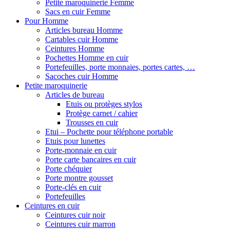
Petite maroquinerie Femme
Sacs en cuir Femme
Pour Homme
Articles bureau Homme
Cartables cuir Homme
Ceintures Homme
Pochettes Homme en cuir
Portefeuilles, porte monnaies, portes cartes, …
Sacoches cuir Homme
Petite maroquinerie
Articles de bureau
Etuis ou protèges stylos
Protège carnet / cahier
Trousses en cuir
Etui – Pochette pour téléphone portable
Etuis pour lunettes
Porte-monnaie en cuir
Porte carte bancaires en cuir
Porte chéquier
Porte montre gousset
Porte-clés en cuir
Portefeuilles
Ceintures en cuir
Ceintures cuir noir
Ceintures cuir marron