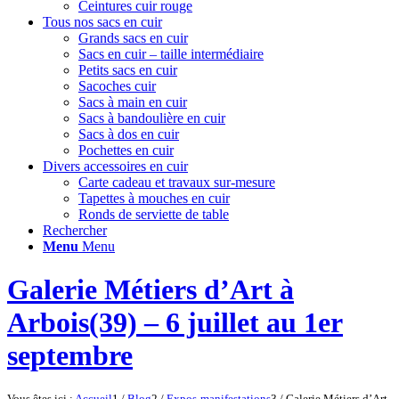
Ceintures cuir rouge
Tous nos sacs en cuir
Grands sacs en cuir
Sacs en cuir – taille intermédiaire
Petits sacs en cuir
Sacoches cuir
Sacs à main en cuir
Sacs à bandoulière en cuir
Sacs à dos en cuir
Pochettes en cuir
Divers accessoires en cuir
Carte cadeau et travaux sur-mesure
Tapettes à mouches en cuir
Ronds de serviette de table
Rechercher
Menu
Menu
Galerie Métiers d’Art à
Arbois(39) – 6 juillet au 1er
septembre
Vous êtes ici :
Accueil
1
/
Blog
2
/
Expos-manifestations
3
/
Galerie Métiers d’Art