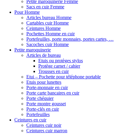
Petite maroquinerie Femme
Sacs en cuir Femme
Pour Homme
Articles bureau Homme
Cartables cuir Homme
Ceintures Homme
Pochettes Homme en cuir
Portefeuilles, porte monnaies, portes cartes, …
Sacoches cuir Homme
Petite maroquinerie
Articles de bureau
Etuis ou protèges stylos
Protège carnet / cahier
Trousses en cuir
Etui – Pochette pour téléphone portable
Etuis pour lunettes
Porte-monnaie en cuir
Porte carte bancaires en cuir
Porte chéquier
Porte montre gousset
Porte-clés en cuir
Portefeuilles
Ceintures en cuir
Ceintures cuir noir
Ceintures cuir marron