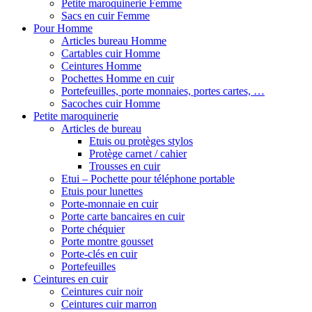
Petite maroquinerie Femme
Sacs en cuir Femme
Pour Homme
Articles bureau Homme
Cartables cuir Homme
Ceintures Homme
Pochettes Homme en cuir
Portefeuilles, porte monnaies, portes cartes, …
Sacoches cuir Homme
Petite maroquinerie
Articles de bureau
Etuis ou protèges stylos
Protège carnet / cahier
Trousses en cuir
Etui – Pochette pour téléphone portable
Etuis pour lunettes
Porte-monnaie en cuir
Porte carte bancaires en cuir
Porte chéquier
Porte montre gousset
Porte-clés en cuir
Portefeuilles
Ceintures en cuir
Ceintures cuir noir
Ceintures cuir marron