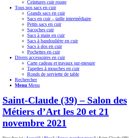
Ceintures cuir rouge
Tous nos sacs en cuir
Grands sacs en cuir
Sacs en cuir – taille intermédiaire
Petits sacs en cuir
Sacoches cuir
Sacs à main en cuir
Sacs à bandoulière en cuir
Sacs à dos en cuir
Pochettes en cuir
Divers accessoires en cuir
Carte cadeau et travaux sur-mesure
Tapettes à mouches en cuir
Ronds de serviette de table
Rechercher
Menu
Menu
Saint-Claude (39) – Salon des
Métiers d’Art les 20 et 21
novembre 2021
Vous êtes ici :
Accueil
1
/
Blog
2
/
Expos-manifestations
3
/
Saint-Claude (39) –