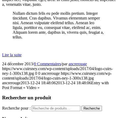
a, venenatis vitae, justo.
Nullam dictum felis eu pede mollis pretium. Integer
tincidunt. Cras dapibus. Vivamus elementum semper
nisi. Aenean vulputate eleifend tellus. Aenean leo
ligula, porttitor eu, consequat vitae, eleifend ac, enim.
Aliquam lorem ante, dapibus in, viverra quis, feugiat a,
tellus.
Lire la suite
24 décembre 2013
/
0 Commentaires
/
par
ancrerouge
https://www.cuirsney.com/wp-content/uploads/2017/04/logo-cuirs-
ney-1-300x138.jpg
0
0
ancrerouge
https://www.cuirsney.com/wp-
content/uploads/2017/04/logo-cuirs-ney-1-300x138.jpg
ancrerouge
2013-12-24 18:48:06
2013-12-24 18:48:06
Entry with
Post Format « Video »
Rechercher un produit
Recherche pour :
Recherche