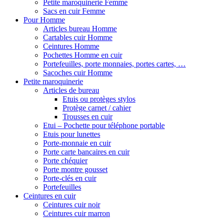
Petite maroquinerie Femme
Sacs en cuir Femme
Pour Homme
Articles bureau Homme
Cartables cuir Homme
Ceintures Homme
Pochettes Homme en cuir
Portefeuilles, porte monnaies, portes cartes, …
Sacoches cuir Homme
Petite maroquinerie
Articles de bureau
Etuis ou protèges stylos
Protège carnet / cahier
Trousses en cuir
Etui – Pochette pour téléphone portable
Etuis pour lunettes
Porte-monnaie en cuir
Porte carte bancaires en cuir
Porte chéquier
Porte montre gousset
Porte-clés en cuir
Portefeuilles
Ceintures en cuir
Ceintures cuir noir
Ceintures cuir marron