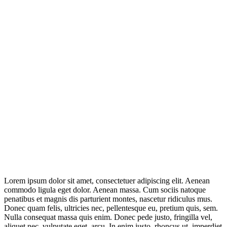
Lorem ipsum dolor sit amet, consectetuer adipiscing elit. Aenean
commodo ligula eget dolor. Aenean massa. Cum sociis natoque
penatibus et magnis dis parturient montes, nascetur ridiculus mus.
Donec quam felis, ultricies nec, pellentesque eu, pretium quis, sem.
Nulla consequat massa quis enim. Donec pede justo, fringilla vel,
aliquet nec, vulputate eget, arcu. In enim justo, rhoncus ut, imperdiet