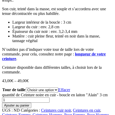
temps..
Son cuir, teinté dans la masse, est souple et s’accordera avec une
tenue décontractée ou plus habillée.
Largeur intérieur de la boucle : 3 cm
Largeur du cuir : env. 2,8 cm
Épaisseur du cuir noir : env. 3,2-3,4 mm
Matière : cuir pleine fleur, teinté en noir dans la masse,
tannage végétal
N’oubliez pas d’indiquer votre tour de taille lors de votre
commande, pour cela, consultez notre page :
longueur de votre
ceinture
.
Ceinture disponible dans différentes tailles, à choisir lors de la
commande.
43,00
€
–
49,00
€
Tour de taille
Effacer
quantité de Ceinture noire en cuir - boucle en laiton "Alain" 3 cm
Ajouter au panier
UGS :
ND
Catégories :
Ceintures cuir noir
,
Ceintures en cuir
,
Ceintures Femme
,
Ceintures Homme
,
Pour Femme
,
Pour Homme