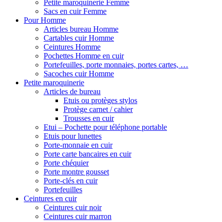
Petite maroquinerie Femme
Sacs en cuir Femme
Pour Homme
Articles bureau Homme
Cartables cuir Homme
Ceintures Homme
Pochettes Homme en cuir
Portefeuilles, porte monnaies, portes cartes, …
Sacoches cuir Homme
Petite maroquinerie
Articles de bureau
Etuis ou protèges stylos
Protège carnet / cahier
Trousses en cuir
Etui – Pochette pour téléphone portable
Etuis pour lunettes
Porte-monnaie en cuir
Porte carte bancaires en cuir
Porte chéquier
Porte montre gousset
Porte-clés en cuir
Portefeuilles
Ceintures en cuir
Ceintures cuir noir
Ceintures cuir marron