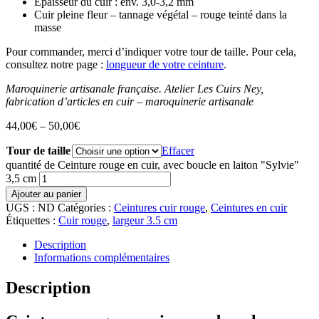
Épaisseur du cuir : env. 3,0-3,2 mm
Cuir pleine fleur – tannage végétal – rouge teinté dans la
masse
Pour commander, merci d’indiquer votre tour de taille. Pour cela,
consultez notre page :
longueur de votre ceinture
.
Maroquinerie artisanale française. Atelier Les Cuirs Ney,
fabrication d’articles en cuir – maroquinerie artisanale
44,00
€
–
50,00
€
Tour de taille
Effacer
quantité de Ceinture rouge en cuir, avec boucle en laiton "Sylvie"
3,5 cm
Ajouter au panier
UGS :
ND
Catégories :
Ceintures cuir rouge
,
Ceintures en cuir
Étiquettes :
Cuir rouge
,
largeur 3.5 cm
Description
Informations complémentaires
Description