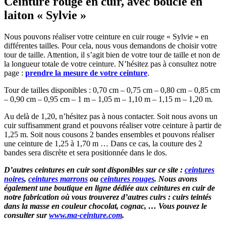
Ceinture rouge en cuir, avec boucle en
laiton « Sylvie »
Nous pouvons réaliser votre ceinture en cuir rouge « Sylvie » en
différentes tailles. Pour cela, nous vous demandons de choisir votre
tour de taille. Attention, il s’agit bien de votre tour de taille et non de
la longueur totale de votre ceinture. N’hésitez pas à consultez notre
page :
prendre la mesure de votre ceinture
.
Tour de tailles disponibles : 0,70 cm – 0,75 cm – 0,80 cm – 0,85 cm
– 0,90 cm – 0,95 cm – 1 m – 1,05 m – 1,10 m – 1,15 m – 1,20 m.
Au delà de 1,20, n’hésitez pas à nous contacter. Soit nous avons un
cuir suffisamment grand et pouvons réaliser votre ceinture à partir de
1,25 m. Soit nous cousons 2 bandes ensembles et pouvons réaliser
une ceinture de 1,25 à 1,70 m … Dans ce cas, la couture des 2
bandes sera discrète et sera positionnée dans le dos.
D’autres ceintures en cuir sont disponibles sur ce site :
ceintures
noires
,
ceintures marrons
ou
ceintures rouges
. Nous avons
également une boutique en ligne dédiée aux ceintures en cuir de
notre fabrication où vous trouverez d’autres cuirs : cuirs teintés
dans la masse en couleur chocolat, cognac, … Vous pouvez le
consulter sur
www.ma-ceinture.com
.