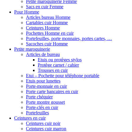
Petite maroquinerie Femme
Sacs en cuir Femme
Pour Homme
Articles bureau Homme
Cartables cuir Homme
Ceintures Homme
Pochettes Homme en cuir
Portefeuilles, porte monnaies, portes cartes, …
Sacoches cuir Homme
Petite maroquinerie
Articles de bureau
Etuis ou protèges stylos
Protège carnet / cahier
Trousses en cuir
Etui – Pochette pour téléphone portable
Etuis pour lunettes
Porte-monnaie en cuir
Porte carte bancaires en cuir
Porte chéquier
Porte montre gousset
Porte-clés en cuir
Portefeuilles
Ceintures en cuir
Ceintures cuir noir
Ceintures cuir marron