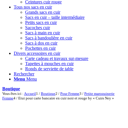
Ceintures cuir rouge
Tous nos sacs en cuir
Grands sacs en cuir
Sacs en cuir – taille intermédiaire
Petits sacs en cuir
Sacoches cuir
Sacs à main en cuir
Sacs à bandoulière en cuir
Sacs à dos en cuir
Pochettes en cuir
Divers accessoires en cuir
Carte cadeau et travaux sur-mesure
Tapettes à mouches en cuir
Ronds de serviette de table
Rechercher
Menu
Menu
Boutique
Vous êtes ici :
Accueil
1
/
Boutique
2
/
Pour Femme
3
/
Petite maroquinerie
Femme
4
/
Etui pour carte bancaire en cuir noir et rouge by « Cuirs Ney »