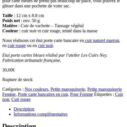
pour carte bleues ne prend pas beaucoup de place, vous pouvez le
glisser dans une pochette de votre sac.
Taille
: 12 cm x 8.8 cm
Poids net
: env. 50 g
Matière
: Cuir de vachette – Tannage végétal
Couleur
: cuir noir et cuir rouge, teinté dans la masse
Nous réalisons cet étui porte carte bancaire en
cuir naturel marron
,
en
cuir rouge
ou en
cuir noir
.
Etui porte cartes bleues réalisé par l’atelier Les Cuirs Ney.
Fabrication artisanale française.
30,00
€
Rupture de stock
Catégories :
Nos couleurs
,
Petite maroquinerie
,
Petite maroquinerie
Femme
,
Porte carte bancaires en cuir
,
Pour Femme
Étiquettes :
Cuir
noir
,
Cuir rouge
Description
Informations complémentaires
Description