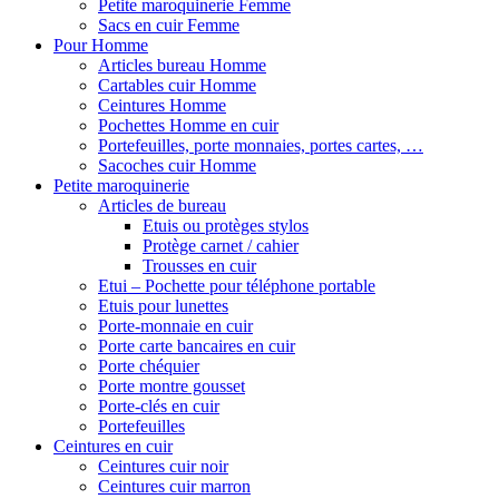
Petite maroquinerie Femme
Sacs en cuir Femme
Pour Homme
Articles bureau Homme
Cartables cuir Homme
Ceintures Homme
Pochettes Homme en cuir
Portefeuilles, porte monnaies, portes cartes, …
Sacoches cuir Homme
Petite maroquinerie
Articles de bureau
Etuis ou protèges stylos
Protège carnet / cahier
Trousses en cuir
Etui – Pochette pour téléphone portable
Etuis pour lunettes
Porte-monnaie en cuir
Porte carte bancaires en cuir
Porte chéquier
Porte montre gousset
Porte-clés en cuir
Portefeuilles
Ceintures en cuir
Ceintures cuir noir
Ceintures cuir marron