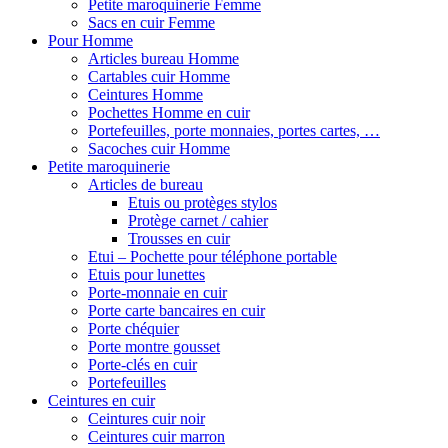
Petite maroquinerie Femme
Sacs en cuir Femme
Pour Homme
Articles bureau Homme
Cartables cuir Homme
Ceintures Homme
Pochettes Homme en cuir
Portefeuilles, porte monnaies, portes cartes, …
Sacoches cuir Homme
Petite maroquinerie
Articles de bureau
Etuis ou protèges stylos
Protège carnet / cahier
Trousses en cuir
Etui – Pochette pour téléphone portable
Etuis pour lunettes
Porte-monnaie en cuir
Porte carte bancaires en cuir
Porte chéquier
Porte montre gousset
Porte-clés en cuir
Portefeuilles
Ceintures en cuir
Ceintures cuir noir
Ceintures cuir marron