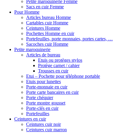
Petite maroquinerie Femme
Sacs en cuir Femme
Pour Homme
Articles bureau Homme
Cartables cuir Homme
Ceintures Homme
Pochettes Homme en cuir
Portefeuilles, porte monnaies, portes cartes, …
Sacoches cuir Homme
Petite maroquinerie
Articles de bureau
Etuis ou protèges stylos
Protège carnet / cahier
Trousses en cuir
Etui – Pochette pour téléphone portable
Etuis pour lunettes
Porte-monnaie en cuir
Porte carte bancaires en cuir
Porte chéquier
Porte montre gousset
Porte-clés en cuir
Portefeuilles
Ceintures en cuir
Ceintures cuir noir
Ceintures cuir marron