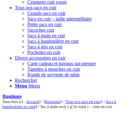
Ceintures cuir rouge
Tous nos sacs en cuir
Grands sacs en cuir
Sacs en cuir – taille intermédiaire
Petits sacs en cuir
Sacoches cuir
Sacs à main en cuir
Sacs à bandoulière en cuir
Sacs à dos en cuir
Pochettes en cuir
Divers accessoires en cuir
Carte cadeau et travaux sur-mesure
Tapettes à mouches en cuir
Ronds de serviette de table
Rechercher
Menu
Menu
Boutique
Vous êtes ici :
Accueil
1
/
Boutique
2
/
Tous nos sacs en cuir
3
/
Sacs à
bandoulière en cuir
4
/
Sac à main noir « p’tit rond » – tout en cuir