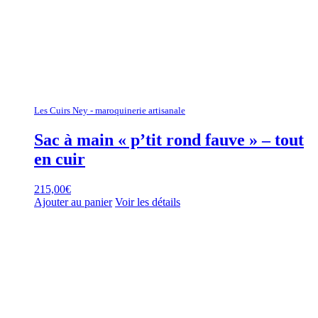
Les Cuirs Ney - maroquinerie artisanale
Sac à main « p’tit rond fauve » – tout
en cuir
215,00
€
Ajouter au panier
Voir les détails