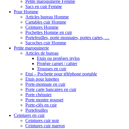
Petite maroquinerie Femme
Sacs en cuir Femme
Pour Homme
Articles bureau Homme
Cartables cuir Homme
Ceintures Homme
Pochettes Homme en cuir
Portefeuilles, porte monnaies, portes cartes, …
Sacoches cuir Homme
Petite maroquinerie
Articles de bureau
Etuis ou protèges stylos
Protège carnet / cahier
Trousses en cuir
Etui – Pochette pour téléphone portable
Etuis pour lunettes
Porte-monnaie en cuir
Porte carte bancaires en cuir
Porte chéquier
Porte montre gousset
Porte-clés en cuir
Portefeuilles
Ceintures en cuir
Ceintures cuir noir
Ceintures cuir marron