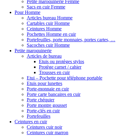
Petite maroquinerie Femme
Sacs en cuir Femme
Pour Homme
Articles bureau Homme
Cartables cuir Homme
Ceintures Homme
Pochettes Homme en cuir
Portefeuilles, porte monnaies, portes cartes, …
Sacoches cuir Homme
Petite maroquinerie
Articles de bureau
Etuis ou protèges stylos
Protège carnet / cahier
Trousses en cuir
Etui – Pochette pour téléphone portable
Etuis pour lunettes
Porte-monnaie en cuir
Porte carte bancaires en cuir
Porte chéquier
Porte montre gousset
Porte-clés en cuir
Portefeuilles
Ceintures en cuir
Ceintures cuir noir
Ceintures cuir marron