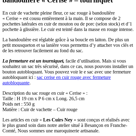
bandoulière « Cerise » – tourniquet
En cuir de vachette pleine fleur, ce sac rouge à bandoulière
« Cerise » est cousu entièrement à la main. Il se compose de 2
pochettes latérales en cuir de mouton ou de porc (selon stock) et d’1
pochette à glissière. Le cuir est teinté dans la masse en rouge intense.
La bandoulière est réglable grâce à sa boucle en laiton. De plus un
petit mousqueton et sa lanière vous permettra d’y attacher vos clés et
de les retrouver facilement au fond du sac.
La fermeture est un tourniquet,
facile d’utilisation. Mais si vous
souhaitez un sac très sécurisé, dans ce cas, nous pouvons installer un
bouton autobloquant. Vous pouvez voir le e sac avec une fermeture
autobloquant ici :
sac cerise en cuir rouge avec fermeture
autobloquante
.
Description du sac rouge en cuir « Cerise » :
Taille : H 19 cm x P 6 cm x Long. 26,5 cm
Poids net : 550 g
Matière : Cuir de vachette – Cuir rouge
Les articles en cuir «
Les Cuirs Ney
» sont conçus et réalisés avec
le plus grand soin dans notre atelier situé à Besançon en Franche-
Comté, Nous sommes une maroquinerie artisanale.