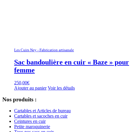
Les Cuirs Ney - Fabrication artisanale
Sac bandoulière en cuir « Baze » pour
femme
250,00
€
Ajouter au panier
Voir les détails
Nos produits :
Cartables et Articles de bureau
Cartables et sacoches en cuir
Ceintures en cuir
Petite maroquinerie
Tous nos sacs en cuir