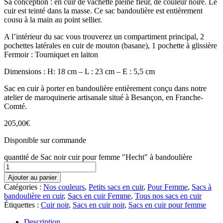
Sa conception : en cuir de vachette pleine fleur, de couleur noire. Le
cuir est teinté dans la masse. Ce sac bandoulière est entièrement
cousu à la main au point sellier.
A l’intérieur du sac vous trouverez un compartiment principal, 2
pochettes latérales en cuir de mouton (basane), 1 pochette à glissière
Fermoir : Tourniquet en laiton
Dimensions : H: 18 cm – L : 23 cm – E : 5,5 cm
Sac en cuir à porter en bandoulière entièrement conçu dans notre
atelier de maroquinerie artisanale situé à Besançon, en Franche-
Comté.
205,00
€
Disponible sur commande
quantité de Sac noir cuir pour femme "Hecht" à bandoulière
Ajouter au panier
Catégories :
Nos couleurs
,
Petits sacs en cuir
,
Pour Femme
,
Sacs à
bandoulière en cuir
,
Sacs en cuir Femme
,
Tous nos sacs en cuir
Étiquettes :
Cuir noir
,
Sacs en cuir noir
,
Sacs en cuir pour femme
Description