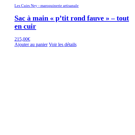
Les Cuirs Ney - maroquinerie artisanale
Sac à main « p’tit rond fauve » – tout
en cuir
215,00
€
Ajouter au panier
Voir les détails