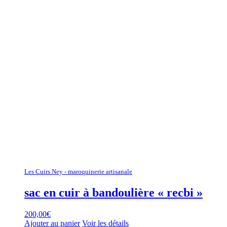
Les Cuirs Ney - maroquinerie artisanale
sac en cuir à bandoulière « recbi »
200,00
€
Ajouter au panier
Voir les détails