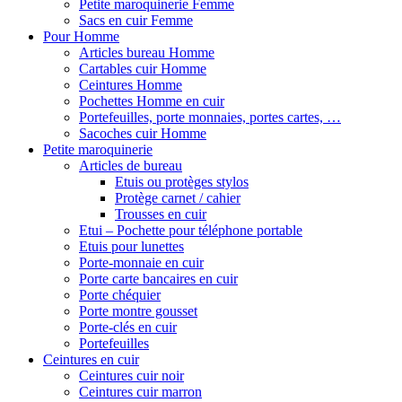
Petite maroquinerie Femme
Sacs en cuir Femme
Pour Homme
Articles bureau Homme
Cartables cuir Homme
Ceintures Homme
Pochettes Homme en cuir
Portefeuilles, porte monnaies, portes cartes, …
Sacoches cuir Homme
Petite maroquinerie
Articles de bureau
Etuis ou protèges stylos
Protège carnet / cahier
Trousses en cuir
Etui – Pochette pour téléphone portable
Etuis pour lunettes
Porte-monnaie en cuir
Porte carte bancaires en cuir
Porte chéquier
Porte montre gousset
Porte-clés en cuir
Portefeuilles
Ceintures en cuir
Ceintures cuir noir
Ceintures cuir marron