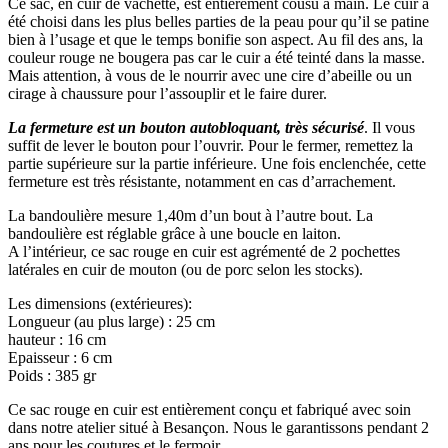
Ce sac, en cuir de vachette, est entièrement cousu à main. Le cuir a
été choisi dans les plus belles parties de la peau pour qu’il se patine
bien à l’usage et que le temps bonifie son aspect. Au fil des ans, la
couleur rouge ne bougera pas car le cuir a été teinté dans la masse.
Mais attention, à vous de le nourrir avec une cire d’abeille ou un
cirage à chaussure pour l’assouplir et le faire durer.
La fermeture est un bouton autobloquant, très sécurisé
. Il vous
suffit de lever le bouton pour l’ouvrir. Pour le fermer, remettez la
partie supérieure sur la partie inférieure. Une fois enclenchée, cette
fermeture est très résistante, notamment en cas d’arrachement.
La bandoulière mesure 1,40m d’un bout à l’autre bout. La
bandoulière est réglable grâce à une boucle en laiton.
A l’intérieur, ce sac rouge en cuir est agrémenté de 2 pochettes
latérales en cuir de mouton (ou de porc selon les stocks).
Les dimensions (extérieures):
Longueur (au plus large) : 25 cm
hauteur : 16 cm
Epaisseur : 6 cm
Poids : 385 gr
Ce sac rouge en cuir est entièrement conçu et fabriqué avec soin
dans notre atelier situé à Besançon. Nous le garantissons pendant 2
ans pour les coutures et le fermoir.