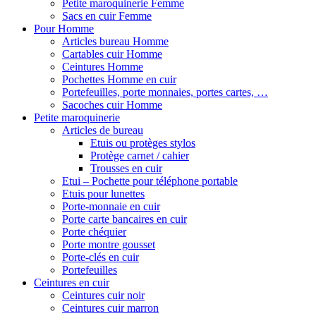
Petite maroquinerie Femme
Sacs en cuir Femme
Pour Homme
Articles bureau Homme
Cartables cuir Homme
Ceintures Homme
Pochettes Homme en cuir
Portefeuilles, porte monnaies, portes cartes, …
Sacoches cuir Homme
Petite maroquinerie
Articles de bureau
Etuis ou protèges stylos
Protège carnet / cahier
Trousses en cuir
Etui – Pochette pour téléphone portable
Etuis pour lunettes
Porte-monnaie en cuir
Porte carte bancaires en cuir
Porte chéquier
Porte montre gousset
Porte-clés en cuir
Portefeuilles
Ceintures en cuir
Ceintures cuir noir
Ceintures cuir marron