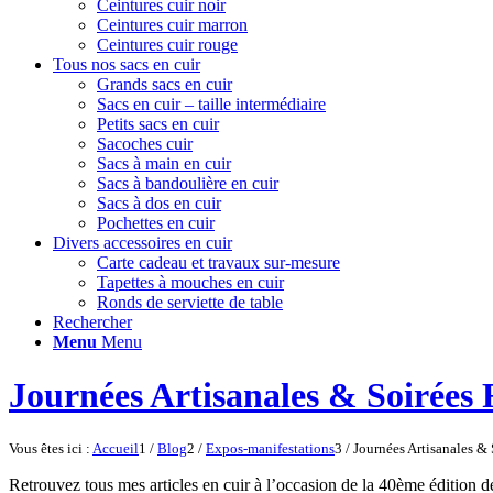
Ceintures cuir noir
Ceintures cuir marron
Ceintures cuir rouge
Tous nos sacs en cuir
Grands sacs en cuir
Sacs en cuir – taille intermédiaire
Petits sacs en cuir
Sacoches cuir
Sacs à main en cuir
Sacs à bandoulière en cuir
Sacs à dos en cuir
Pochettes en cuir
Divers accessoires en cuir
Carte cadeau et travaux sur-mesure
Tapettes à mouches en cuir
Ronds de serviette de table
Rechercher
Menu
Menu
Journées Artisanales & Soirées F
Vous êtes ici :
Accueil
1
/
Blog
2
/
Expos-manifestations
3
/
Journées Artisanales & 
Retrouvez tous mes articles en cuir à l’occasion de la 40ème édition 