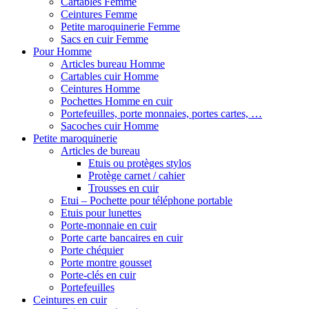
Cartables Femme
Ceintures Femme
Petite maroquinerie Femme
Sacs en cuir Femme
Pour Homme
Articles bureau Homme
Cartables cuir Homme
Ceintures Homme
Pochettes Homme en cuir
Portefeuilles, porte monnaies, portes cartes, …
Sacoches cuir Homme
Petite maroquinerie
Articles de bureau
Etuis ou protèges stylos
Protège carnet / cahier
Trousses en cuir
Etui – Pochette pour téléphone portable
Etuis pour lunettes
Porte-monnaie en cuir
Porte carte bancaires en cuir
Porte chéquier
Porte montre gousset
Porte-clés en cuir
Portefeuilles
Ceintures en cuir