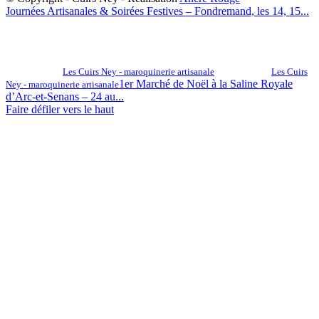
Journées Artisanales & Soirées Festives – Fondremand, les 14, 15...
Les Cuirs Ney - maroquinerie artisanale
Les Cuirs
1er Marché de Noël à la Saline Royale
Ney - maroquinerie artisanale
d’Arc-et-Senans – 24 au...
Faire défiler vers le haut