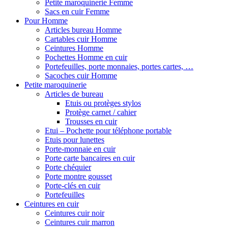
Petite maroquinerie Femme
Sacs en cuir Femme
Pour Homme
Articles bureau Homme
Cartables cuir Homme
Ceintures Homme
Pochettes Homme en cuir
Portefeuilles, porte monnaies, portes cartes, …
Sacoches cuir Homme
Petite maroquinerie
Articles de bureau
Etuis ou protèges stylos
Protège carnet / cahier
Trousses en cuir
Etui – Pochette pour téléphone portable
Etuis pour lunettes
Porte-monnaie en cuir
Porte carte bancaires en cuir
Porte chéquier
Porte montre gousset
Porte-clés en cuir
Portefeuilles
Ceintures en cuir
Ceintures cuir noir
Ceintures cuir marron